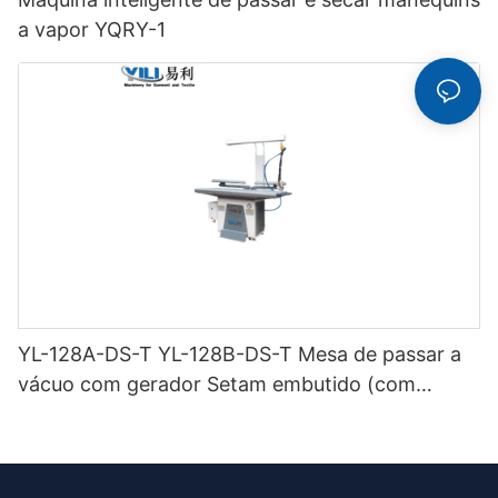
a vapor YQRY-1
YL-128A-DS-T YL-128B-DS-T Mesa de passar a
vácuo com gerador Setam embutido (com
chaminé e suporte para ferro) de dupla função