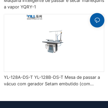
Máquina inteligente de passar e secar manequins
a vapor YQRY-1
YL-128A-DS-T YL-128B-DS-T Mesa de passar a
vácuo com gerador Setam embutido (com
chaminé e suporte para ferro) de dupla função