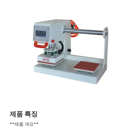
제품 특징
**제품 개요**