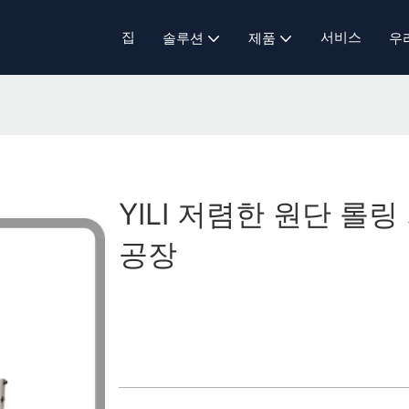
집
서비스
솔루션
제품
우
YILI 저렴한 원단 롤링
공장