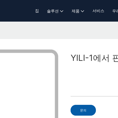
집
서비스
솔루션
제품
우
YILI-1에
문의