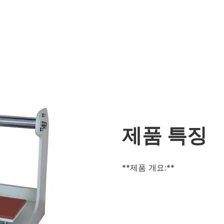
제품 특징
**제품 개요:**