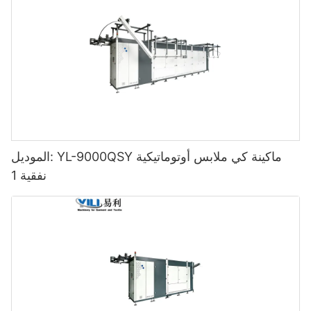
الموديل: YL-9000QSY ماكينة كي ملابس أوتوماتيكية
نفقية 1