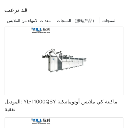
قد ترغب
المنتجات
المنتجات （搬站产品）
معدات الانتهاء من الملابس
الموديل: YL-11000QSY ماكينة كي ملابس أوتوماتيكية
نفقية