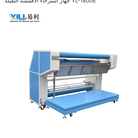
جهاز استرخاء الأقمشة الثقيلة YL-1800E