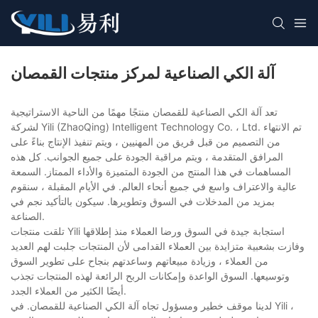
آلة الكي الصناعية لمركز منتجات القمصان
تعد آلة الكي الصناعية للقمصان منتجًا مهمًا من الناحية الاستراتيجية
لشركة Yili (ZhaoQing) Intelligent Technology Co. ، Ltd. تم الانتهاء
من التصميم من قبل فريق من المهنيين ، ويتم تنفيذ الإنتاج بناءً على
المرافق المتقدمة ، ويتم مراقبة الجودة على جميع الجوانب. كل هذه
المساهمات في هذا المنتج من الجودة المتميزة والأداء الممتاز. السمعة
عالية والاعتراف واسع في جميع أنحاء العالم. في الأيام المقبلة ، سنقوم
بمزيد من المدخلات في السوق وتطويرها. سيكون بالتأكيد نجم في
الصناعة.
تلقت منتجات Yili استجابة جيدة في السوق ورضا العملاء منذ إطلاقها
وفازت بشعبية متزايدة بين العملاء القدامى لأن المنتجات جلبت لهم العديد
من العملاء ، وزيادة مبيعاتهم وساعدتهم بنجاح على تطوير السوق
وتوسيعها. السوق الواعدة وإمكانات الربح الرائعة لهذه المنتجات تجذب
أيضًا الكثير من العملاء الجدد.
لدينا موقف خطير ومسؤول تجاه آلة الكي الصناعية للقمصان. في Yili ،