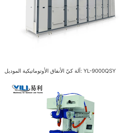
آلة كيّ الأنفاق الأوتوماتيكية الموديل: YL-9000QSY