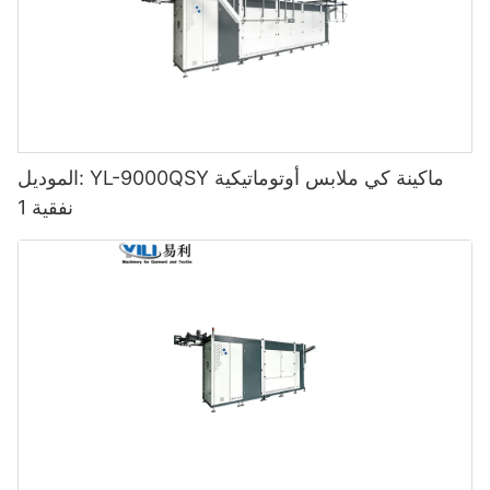
الموديل: YL-9000QSY ماكينة كي ملابس أوتوماتيكية
نفقية 1