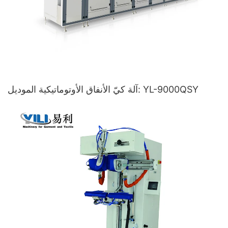
آلة كيّ الأنفاق الأوتوماتيكية الموديل: YL-9000QSY