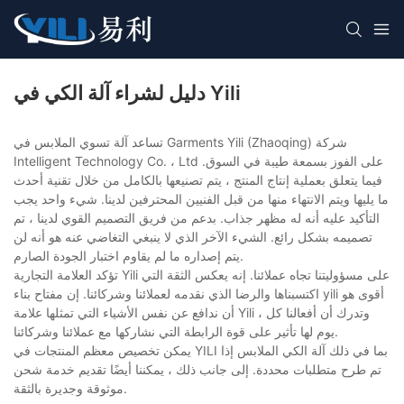
دليل لشراء آلة الكي في Yili
تساعد آلة تسوي الملابس في Garments Yili (Zhaoqing) شركة
Intelligent Technology Co. ، Ltd على الفوز بسمعة طيبة في السوق.
فيما يتعلق بعملية إنتاج المنتج ، يتم تصنيعها بالكامل من خلال تقنية أحدث
ما يليها ويتم الانتهاء منها من قبل الفنيين المحترفين لدينا. شيء واحد يجب
التأكيد عليه أنه له مظهر جذاب. بدعم من فريق التصميم القوي لدينا ، تم
تصميمه بشكل رائع. الشيء الآخر الذي لا ينبغي التغاضي عنه هو أنه لن
يتم إصداره ما لم يقاوم اختبار الجودة الصارم.
تؤكد العلامة التجارية Yili على مسؤوليتنا تجاه عملائنا. إنه يعكس الثقة التي
اكتسبناها والرضا الذي نقدمه لعملائنا وشركائنا. إن مفتاح بناء yili أقوى هو
أن ندافع عن نفس الأشياء التي تمثلها علامة Yili ، وتدرك أن أفعالنا كل
يوم لها تأثير على قوة الرابطة التي نشاركها مع عملائنا وشركائنا.
يمكن تخصيص معظم المنتجات في YILI بما في ذلك آلة الكي الملابس إذا
تم طرح متطلبات محددة. إلى جانب ذلك ، يمكننا أيضًا تقديم خدمة شحن
موثوقة وجديرة بالثقة.