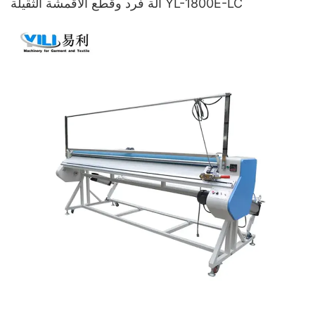
آلة فرد وقطع الأقمشة الثقيلة YL-1800E-LC