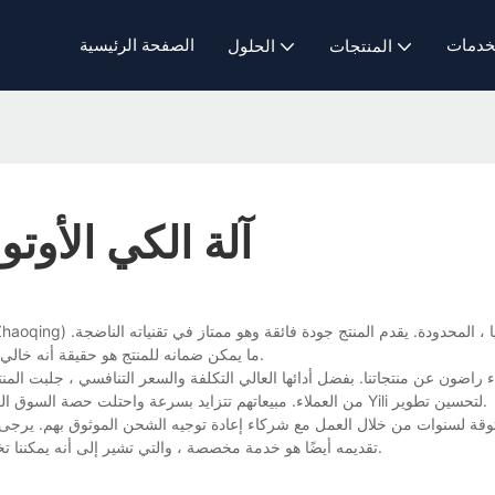
خدمات
الصفحة الرئيسية
المنتجات
الحلول
آلة الكي الأوت
ما يمكن ضمانه للمنتج هو حقيقة أنه خالي من العيوب في المواد والصنع. وهو لا تشوبه شائبة مع إدارتنا الصارمة للجودة.
 راضون عن منتجاتنا. بفضل أدائها العالي التكلفة والسعر التنافسي ، جلبت المنتجات
من العملاء. مبيعاتهم تتزايد بسرعة واحتلت حصة السوق الكبيرة. يسعى المزيد والمزيد من العملاء من جميع أنحاء العالم إلى التعاون مع Yili لتحسين تطوير.
تقديمه أيضًا هو خدمة مخصصة ، والتي تشير إلى أنه يمكننا تخصيص مواصفات وأنماط جميع منتجاتنا بما في ذلك آلة الكي التلقائية للغسيل.