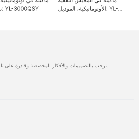
ماكينة كي الملابس النفقية
ماكينة كي أوتوماتيكي
الأوتوماتيكية، الموديل: YL-
نفق، موديل: YL-3000QSY
3000/5000/7000/9000/1100
0QSY
نرحب بالتصميمات والأفكار المخصصة وقادرة على تلبية المتطلبات المحددة. لمزيد من المعلومات، يرجى زيارة الموقع الإلكتروني أو الاتصال بنا مباشرة مع أسئلة أو استفسارات.