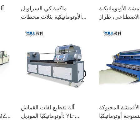
شة الأوتوماتيكية
ماكينة كي السراويل
آل
الاصطناعي، طراز YL-
الأوتوماتيكية بثلاث محطات
01 (لفة إلى لفة)
الموديل: YL-QTK-1
الأقمشة المحبوكة
آلة تقطيع لفات القماش
نسوجة أوتوماتيكيًا
أوتوماتيكيًا الموديل: YL-
2100AS