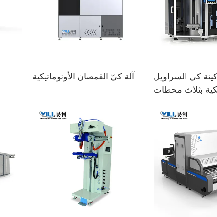
كينة كي السراويل
آلة كيّ القمصان الأوتوماتيكية
يكية بثلاث محطات
الأو
الموديل: YL-K3