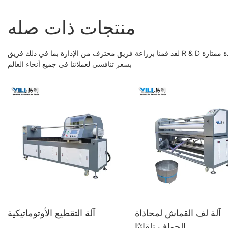
منتجات ذات صله
لقد قمنا بزراعة فريق محترف من الإدارة بما في ذلك فريق R & D وفريق فحص الجودة. تساعدنا خبرتهم في آلة الكي الأوتوماتيكية لصناعة الغسيل على جلب جودة ممتازة
بسعر تنافسي لعملائنا في جميع أنحاء العالم
آلة لف القماش لمحاذاة
آلة التقطيع الأوتوماتيكية
الحواف تلقائيًا