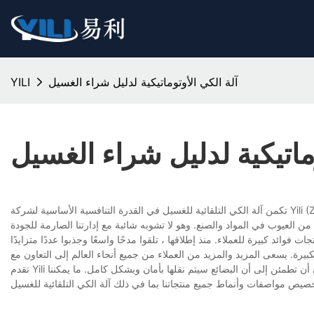
آلة الكي الأوتوماتيكية لدليل شراء الغسيل
YILI
وماتيكية لدليل شراء الغسيل
تكمن آلة الكي التلقائية للغسيل في القدرة التنافسية الأساسية لشركة Yili (Zhaoqing) الذكية للتكنولوجيا ، المحدودة. يقدم المنتج جودة فائقة وهو ممتاز في تقنياته الناضجة.
 فوائد كبيرة للعملاء. منذ إطلاقها ، تلقوا مدحًا واسعًا وجذبوا عددًا متزايدًا
تقدم Yili خدمة شحن موثوقة لسنوات من خلال العمل مع شركاء إعادة توجيه الشحن الموثوق بهم. يرجى أن تطمئن إلى أن البضائع سيتم نقلها بأمان وبشكل كامل. ما يمكننا