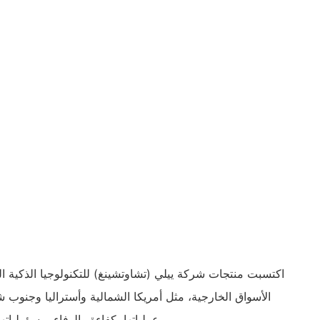
اكتسبت منتجات شركة ييلي (تشاوتشينغ) للتكنولوجيا الذكية 
الأسواق الخارجية، مثل أمريكا الشمالية وأستراليا وجنوب ش
عملياتها بكفاءة والوفاء بمسؤولياتها البيئية والاجتماعية والاقتصادية.