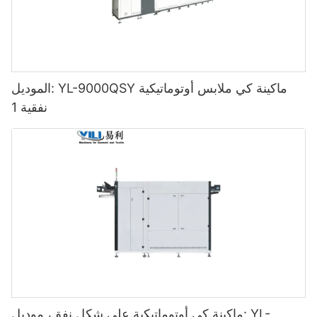
الموديل: YL-9000QSY ماكينة كي ملابس أوتوماتيكية
نفقية 1
ماكينة كي أوتوماتيكية على شكل نفق، موديل: YL-