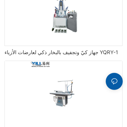
جهاز كيّ وتجفيف بالبخار ذكي لعارضات الأزياء YQRY-1