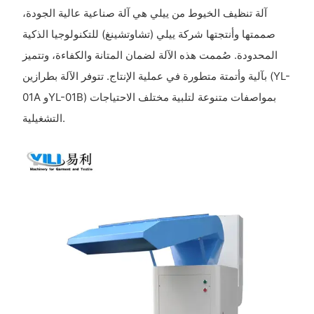
آلة تنظيف الخيوط من ييلي هي آلة صناعية عالية الجودة،
صممتها وأنتجتها شركة ييلي (تشاوتشينغ) للتكنولوجيا الذكية
المحدودة. صُممت هذه الآلة لضمان المتانة والكفاءة، وتتميز
بآلية وأتمتة متطورة في عملية الإنتاج. تتوفر الآلة بطرازين (YL-
01A وYL-01B) بمواصفات متنوعة لتلبية مختلف الاحتياجات
التشغيلية.