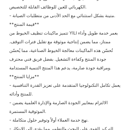
الكهربائي للعين للوظائف القابلة للتخصيص.
- متينة بشكل استثنائي مع الحد الأدنى من متطلبات الصيانة.
**قيمة المنتج**
تتميز ماكينات تنظيف الخيوط من YILI بعمر خدمة طويل وأداء
ممتاز، مما يضمن إنتاجية موثوقة مع تقليل فترات التوقف.
تُحسّن هذه الماكينات معالجة الخيوط الصناعية، مما يُحسّن
جودة المنتج وكفاءة التشغيل. بفضل فريق فني محترف
ومراقبة جودة صارمة، يدعم هذا المنتج التنمية المستدامة.
**مزايا المنتج**
- يعمل تكامل التكنولوجيا المتقدمة على تعزيز القدرة التنافسية
للمنتج وأدائه.
- الالتزام بمعايير الجودة الصارمة والإدارة العلمية يضمن
الموثوقية المستمرة.
- نهج خدمة العملاء أولاً وتوفير حلول متكاملة.
- التركيز القوي على البحث والتطوير مما يؤدي إلى الابتكار