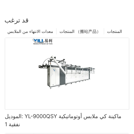
قد ترغب
المنتجات
المنتجات （搬站产品）
معدات الانتهاء من الملابس
الموديل: YL-9000QSY ماكينة كي ملابس أوتوماتيكية
نفقية 1