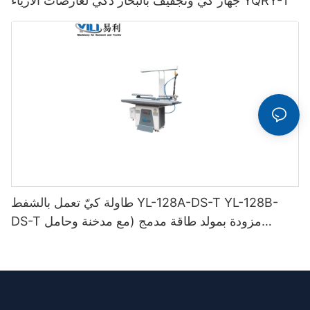
جهاز كيّ وتجفيف بالبخار ذكي لعارضات الأزياء YQRY-1
طاولة كيّ تعمل بالشفط YL-128A-DS-T YL-128B-
DS-T مزودة بمولد طاقة مدمج (مع مدخنة وحامل
مكواة)