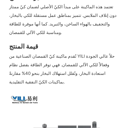
تعتمد هذه الماكينة على مبدأ الكيّ الأصلي لضمان كيّ ممتاز
دون إتلاف الملابس. تتميز بمناطق عمل مستقلة للكي بالبخار،
والتجفيف بالهواء الساخن، والتبريد. كما أنها موفرة للطاقة
ومناسبة للكي الآلي للقمصان.
قيمة المنتج
تُقدم ماكينة كيّ القمصان الصناعية من YILI حلاً عالي الجودة
وفعالاً للكي الآلي للقمصان. فهي توفر الطاقة بفضل نظام
استعادة البخار، وتُقلل استهلاك البخار بنحو 40% مقارنةً
بماكينات الكيّ النفقية التقليدية.