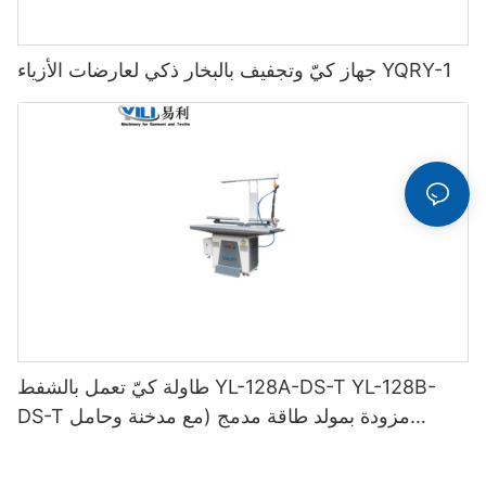
جهاز كيّ وتجفيف بالبخار ذكي لعارضات الأزياء YQRY-1
طاولة كيّ تعمل بالشفط YL-128A-DS-T YL-128B-
DS-T مزودة بمولد طاقة مدمج (مع مدخنة وحامل
مكواة)