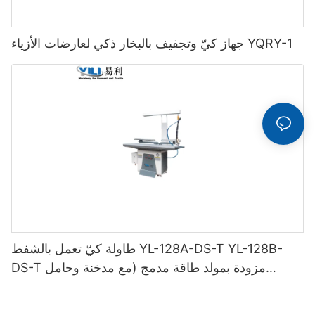
جهاز كيّ وتجفيف بالبخار ذكي لعارضات الأزياء YQRY-1
طاولة كيّ تعمل بالشفط YL-128A-DS-T YL-128B-
DS-T مزودة بمولد طاقة مدمج (مع مدخنة وحامل
مكواة)