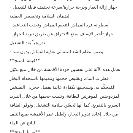
- جهاز إزالة الغبار ودرجة حرارة/سرعة تجفيف قابلة للتعديل
لضمان السلامة وتخصيص العملية.
- أسطوانة فرد القماش لتنعيم القماش وتجنب التجاعيد.
- جهاز تأخير الإيقاف يمنع الاحتراق عن طريق تبريد الجهاز
تدريجياً بعد التشغيل.
- يضمن نظام الشد التلقائي تغذية القماش بدون شد.
**قيمة المنتج**
تعمل هذه الآلة على تحسين جودة الأقمشة من خلال منع تكوّن
قطرات الماء، وتقليص حجمها وتنعيمها باستخدام البخار
المُتحكّم به، وتسخينها بكفاءة عالية بفضل حجرتي التسخين
المزدوجتين الموفرتين للطاقة، وتثبيت حجمها من خلال التبريد
السريع بالتفريغ. كما أنها تُحسّن سلامة التشغيل، وتوفّر الطاقة
من خلال إعادة تدوير البخار، وتُطيل عمر الأقمشة بمنع التلف
الناتج عن الماء.
**مزايا المنتج**