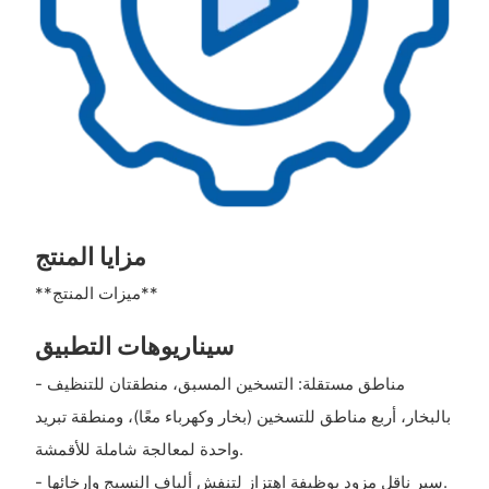
مزايا المنتج
**ميزات المنتج**
سيناريوهات التطبيق
- مناطق مستقلة: التسخين المسبق، منطقتان للتنظيف
بالبخار، أربع مناطق للتسخين (بخار وكهرباء معًا)، ومنطقة تبريد
واحدة لمعالجة شاملة للأقمشة.
- سير ناقل مزود بوظيفة اهتزاز لتنفش ألياف النسيج وإرخائها.