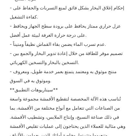
- إحكام إغلاق البخار بشكل فائق لمنع التسربات والحفاظ على
كفاءة التشغيل.
- عزل حراري ممتاز يحافظ على برودة سطح الجهاز ويحافظ
على درجة حرارة الغرفة لبيئة عمل أفضل.
- عدم تسرب الماء يضمن بقاء القماش نظيفاً ومتيناً.
- تصميم موفر للطاقة من خلال إعادة تدوير البخار والجمع بين
التسخين بالبخار والتسخين الكهربائي.
- منتج موثوق به ومعتمد يتمتع بعمر خدمة طويل، ومعروف
وموثوق به في السوق.
**سيناريوهات التطبيق**
تُناسب هذه الآلة المخصصة لتقطيع الأقمشة مجموعة واسعة
من الصناعات التي تتعامل مع أنواع مختلفة من الأقمشة، بما
في ذلك صناعة النسيج، وإنتاج الملابس، وتشطيب الأقمشة.
وهي مثالية للعملاء الذين يحتاجون إلى عمليات تقليص الأقمشة
وتنعيمها وتثبيتها، وخاصة أولئك الذين يعملون بالألياف