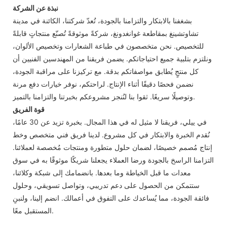
نبذة عن الشركة
بشغفنا بالابتكار والتزامنا بالجودة، تُعدّ شركتنا، الكائنة في مدينة
تشاوتشينغ بمقاطعة غوانغدونغ، شركةً موثوقةً تُصنّع منتجاتٍ قابلةً
للتخصيص. نحن متخصصون في طباعة الشعارات وتخصيص الألوان،
ونلتزم بتلبية جميع احتياجاتكم. يضمن فريقنا من المهندسين الفنيين أن
كل منتجٍ يُطابق مواصفاتكم بدقة. مع تركيزنا على مراقبة الجودة،
نضمن فحصًا دقيقًا أثناء الإنتاج. لراحتكم، نوفر خيارات دفع مرنة
وتوصيلًا سريعًا. ثقوا بنا لنُنجز مشروعكم بخبرتنا والتزامنا بالتميز.
قوة الفريق
في ييلي، فريقنا لا مثيل له في هذا المجال. بخبرة تزيد عن 30 عامًا،
نُقدم الخبرة والابتكار في كل مشروع. لدينا فريق فني متخصص وخط
إنتاج مُصمم خصيصًا، لضمان حلول متطورة ومنتجات مُخصصة لعملائنا.
التزامنا الراسخ بالجودة ورضا العملاء يجعلنا شريكًا موثوقًا به في سوق
معدات ما قبل الخياطة وما بعدها. بانضمامك إلى شبكة وكلائنا،
ستتمكن من الحصول على دعم تدريبي، وتواصل تسويقي، وحلول
فائقة الجودة، مما يُساعدك على التفوق في أعمالك. انضم إلينا، ولنبنِ
المستقبل معًا.