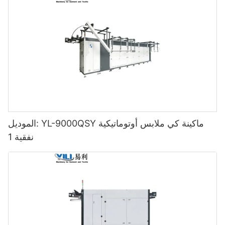
الموديل: YL-9000QSY ماكينة كي ملابس أوتوماتيكية
نفقية 1