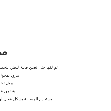
مم
- تم لفها حتى تصبح قابلة للطي للح
- مزود بمحو
- يزيل ت
- يتضمن ق
- يستخدم المساحة بشكل فعال لور