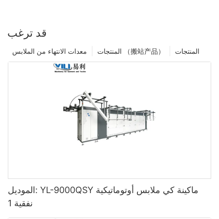
قد ترغب
المنتجات
المنتجات （搬站产品）
معدات الانتهاء من الملابس
الموديل: YL-9000QSY ماكينة كي ملابس أوتوماتيكية
نفقية 1