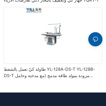
جهاز كيّ وتجفيف بالبخار ذكي لعارضات الأزياء YQRY-1
طاولة كيّ تعمل بالشفط YL-128A-DS-T YL-128B-
DS-T مزودة بمولد طاقة مدمج (مع مدخنة وحامل
مكواة)