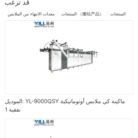
قد ترغب
المنتجات
المنتجات （搬站产品）
معدات الانتهاء من الملابس
الموديل: YL-9000QSY ماكينة كي ملابس أوتوماتيكية
نفقية 1