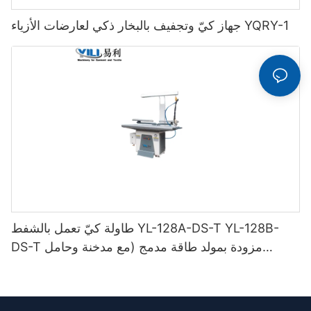
جهاز كيّ وتجفيف بالبخار ذكي لعارضات الأزياء YQRY-1
طاولة كيّ تعمل بالشفط YL-128A-DS-T YL-128B-
DS-T مزودة بمولد طاقة مدمج (مع مدخنة وحامل
مكواة)