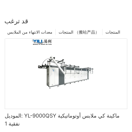
قد ترغب
المنتجات
المنتجات （搬站产品）
معدات الانتهاء من الملابس
الموديل: YL-9000QSY ماكينة كي ملابس أوتوماتيكية
نفقية 1