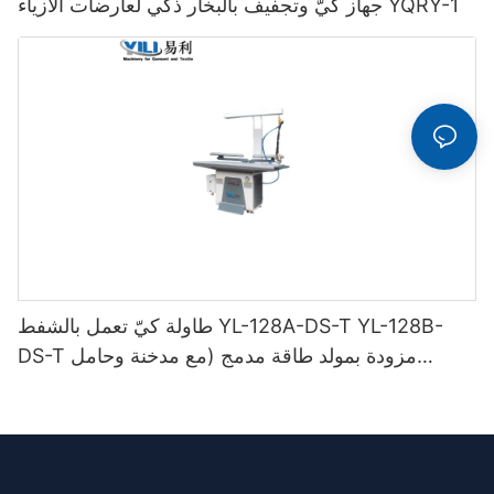
جهاز كيّ وتجفيف بالبخار ذكي لعارضات الأزياء YQRY-1
طاولة كيّ تعمل بالشفط YL-128A-DS-T YL-128B-
DS-T مزودة بمولد طاقة مدمج (مع مدخنة وحامل
مكواة)