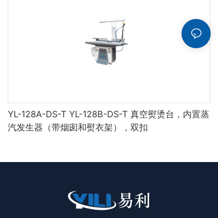
YL-128A-DS-T YL-128B-DS-T 真空熨烫台，内置蒸
汽发生器（带烟囱和熨衣架），双扣