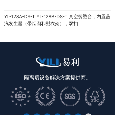
YL-128A-DS-T YL-128B-DS-T 真空熨烫台，内置蒸
汽发生器（带烟囱和熨衣架），双扣
隔离后设备解决方案提供商。