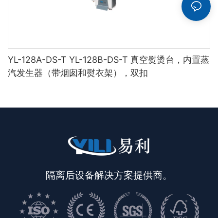
YL-128A-DS-T YL-128B-DS-T 真空熨烫台，内置蒸
汽发生器（带烟囱和熨衣架），双扣
隔离后设备解决方案提供商。