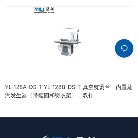
YL-128A-DS-T YL-128B-DS-T 真空熨烫台，内置蒸
汽发生器（带烟囱和熨衣架），双扣