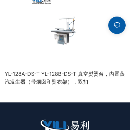
YL-128A-DS-T YL-128B-DS-T 真空熨烫台，内置蒸
汽发生器（带烟囱和熨衣架），双扣