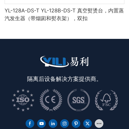
YL-128A-DS-T YL-128B-DS-T 真空熨烫台，内置蒸
汽发生器（带烟囱和熨衣架），双扣
隔离后设备解决方案提供商。