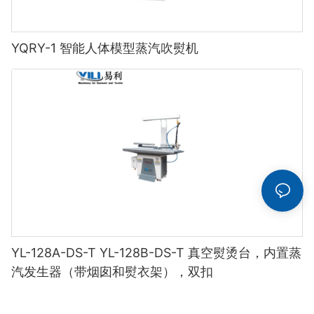
YQRY-1 智能人体模型蒸汽吹熨机
YL-128A-DS-T YL-128B-DS-T 真空熨烫台，内置蒸
汽发生器（带烟囱和熨衣架），双扣