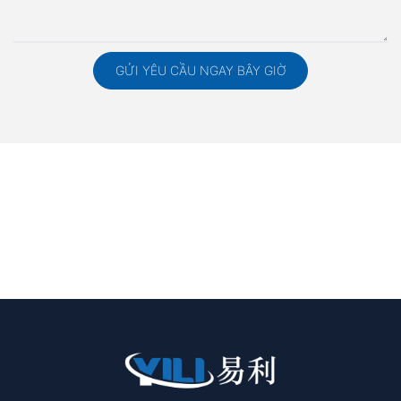
GỬI YÊU CẦU NGAY BÂY GIỜ