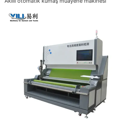
Akıllı otomatik kumaş muayene makinesi