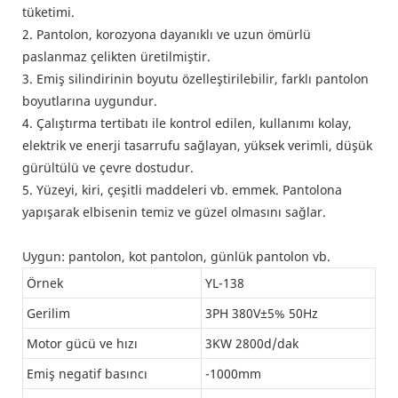
tüketimi.
2. Pantolon, korozyona dayanıklı ve uzun ömürlü
paslanmaz çelikten üretilmiştir.
3. Emiş silindirinin boyutu özelleştirilebilir, farklı pantolon
boyutlarına uygundur.
4. Çalıştırma tertibatı ile kontrol edilen, kullanımı kolay,
elektrik ve enerji tasarrufu sağlayan, yüksek verimli, düşük
gürültülü ve çevre dostudur.
5. Yüzeyi, kiri, çeşitli maddeleri vb. emmek. Pantolona
yapışarak elbisenin temiz ve güzel olmasını sağlar.
Uygun: pantolon, kot pantolon, günlük pantolon vb.
Örnek
YL-138
Gerilim
3PH 380V±5% 50Hz
Motor gücü ve hızı
3KW 2800d/dak
Emiş negatif basıncı
-1000mm