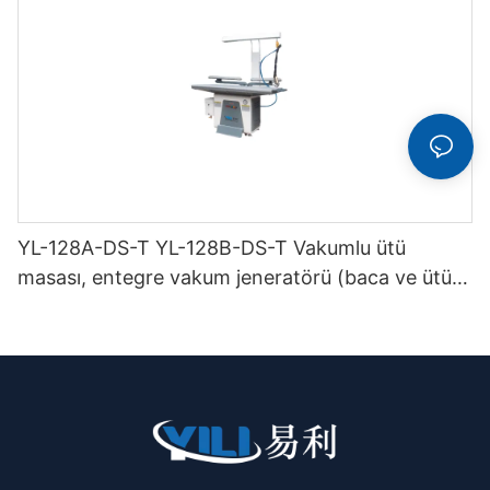
YL-128A-DS-T YL-128B-DS-T Vakumlu ütü
masası, entegre vakum jeneratörü (baca ve ütü
askısı ile birlikte) çift katlı