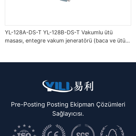
YL-128A-DS-T YL-128B-DS-T Vakumlu ütü
masası, entegre vakum jeneratörü (baca ve ütü
askısı ile birlikte) çift katlı
Pre-Posting Posting Ekipman Çözümleri
Sağlayıcısı.