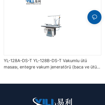
YL-128A-DS-T YL-128B-DS-T Vakumlu ütü
masası, entegre vakum jeneratörü (baca ve ütü
askısı ile birlikte) çift katlı