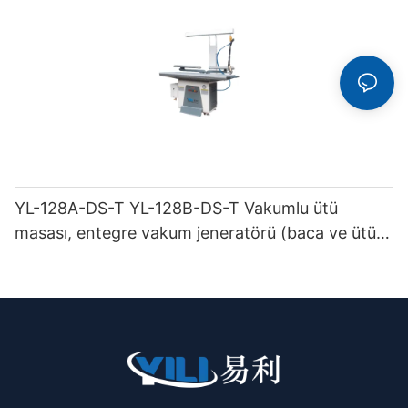
YL-128A-DS-T YL-128B-DS-T Vakumlu ütü
masası, entegre vakum jeneratörü (baca ve ütü
askısı ile birlikte) çift katlı