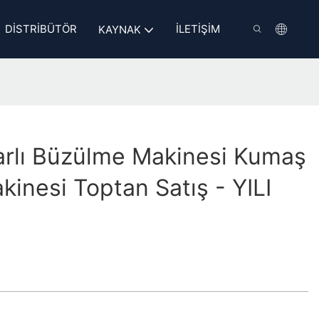
DISTRIBÜTÖR
İLETIŞIM
KAYNAK
rlı Büzülme Makinesi Kumaş
inesi Toptan Satış - YILI