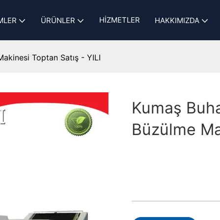
HIZMETLER
MLER
ÜRÜNLER
HAKKIMIZDA
kinesi Toptan Satış - YILI
Kumaş Buha
Büzülme Mak