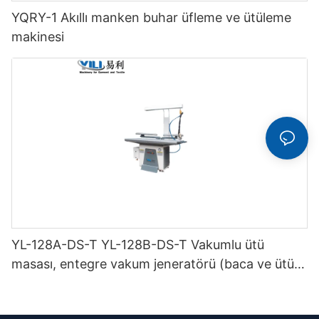
YQRY-1 Akıllı manken buhar üfleme ve ütüleme
makinesi
YL-128A-DS-T YL-128B-DS-T Vakumlu ütü
masası, entegre vakum jeneratörü (baca ve ütü
askısı ile birlikte) çift katlı