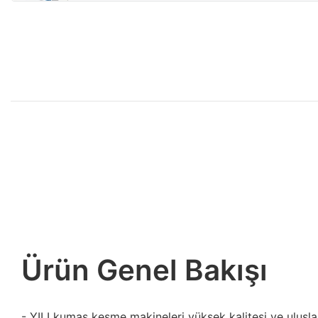
Ürün Genel Bakışı
- YILI kumaş kesme makineleri yüksek kalitesi ve ulusla