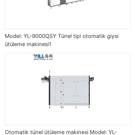
Model: YL-9000QSY Tünel tipi otomatik giysi
ütüleme makinesi1
Otomatik tünel ütüleme makinesi Model: YL-