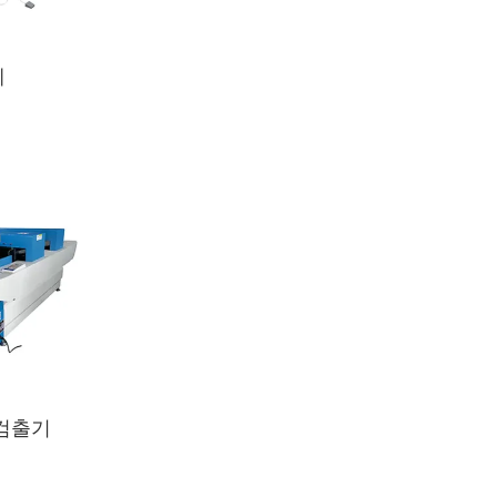
계
 검출기