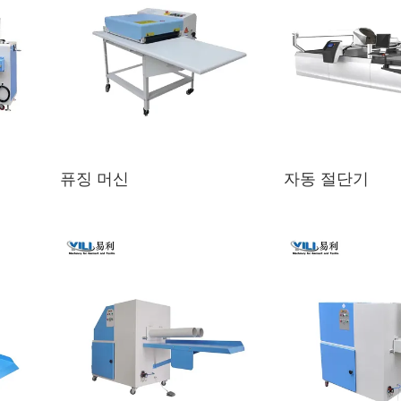
퓨징 머신
자동 절단기