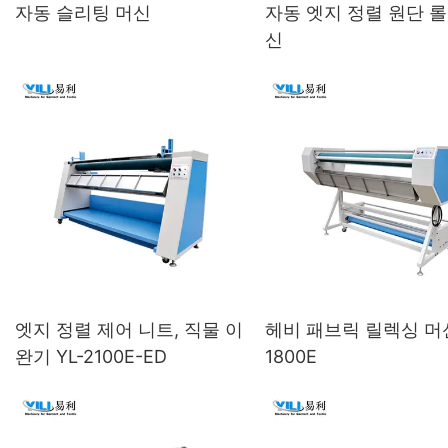
자동 슬리팅 머신
자동 엣지 정렬 원단 롤
신
엣지 정렬 제어 니트, 직물 이
헤비 패브릭 릴렉싱 머신
완기 YL-2100E-ED
1800E