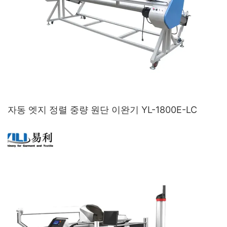
자동 엣지 정렬 중량 원단 이완기 YL-1800E-LC