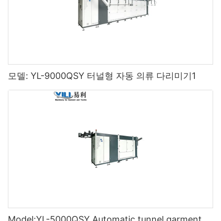
모델: YL-9000QSY 터널형 자동 의류 다리미기1
Model:YL-5000QSY Automatic tunnel garment